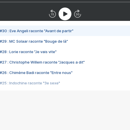
#30 : Eve Angeli raconte "Avant de partir"
#29 : MC Solaar raconte "Bouge de là"
28 : Lorie raconte "Je vais vite"
#27 : Christophe Willem raconte "Jacques a dit"
#26 : Chimène Badi raconte "Entre nous"
#25 : Indochine raconte "3e sexe"
#24 : Zaho raconte "C'est chelou"
#23 : Patrick Bruel raconte "Au café des délices"
#22 : Kyo raconte "Le chemin"
#21 : Nolwenn Leroy raconte "Cassé"