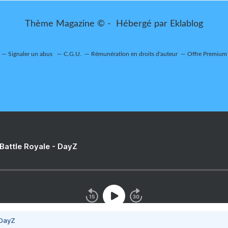
Thème Magazine © - Hébergé par
Eklablog
Signaler un abus
C.G.U.
Rémunération en droits d'auteur
Offre Premium
 Battle Royale - DayZ
 DayZ