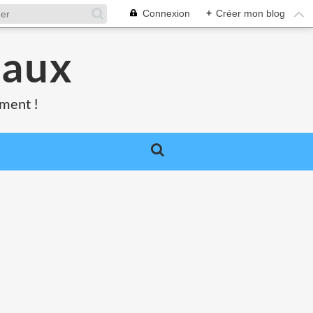
Connexion
+
Créer mon blog
caux
oment !