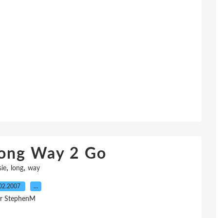
Long Way 2 Go
,
,
sie
long
way
02.2007
…
r StephenM