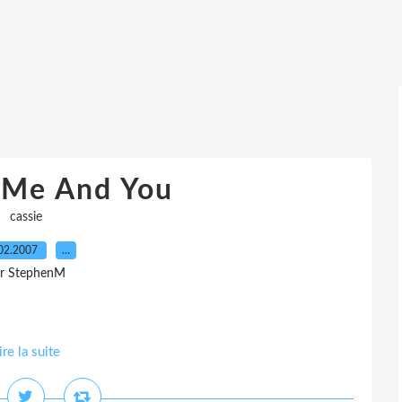
- Me And You
cassie
02.2007
…
r StephenM
ire la suite