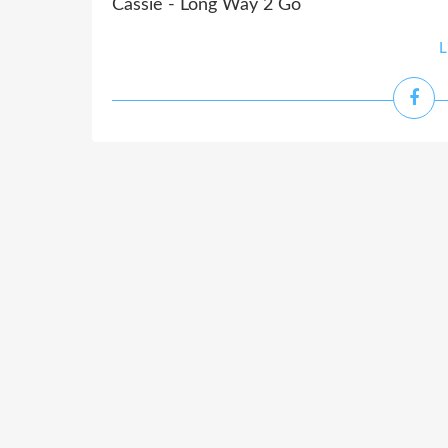
Cassie - Long Way 2 Go
L