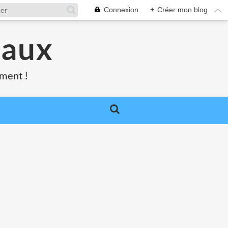
Connexion
+
Créer mon blog
caux
oment !