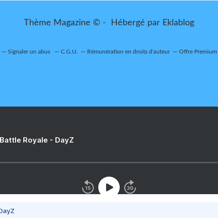
Thème Magazine © - Hébergé par
Eklablog
Signaler un abus
C.G.U.
Rémunération en droits d'auteur
Offre Premium
 Battle Royale - DayZ
 DayZ