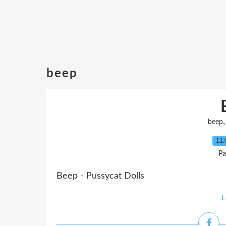
beep
beep
11.
Pa
Beep - Pussycat Dolls
L