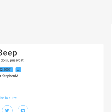
Beep
,
,
dolls
pussycat
02.2007
…
r StephenM
ire la suite